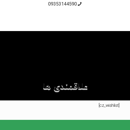
09353144590
علاقمندی ها
[cz_wishlist]