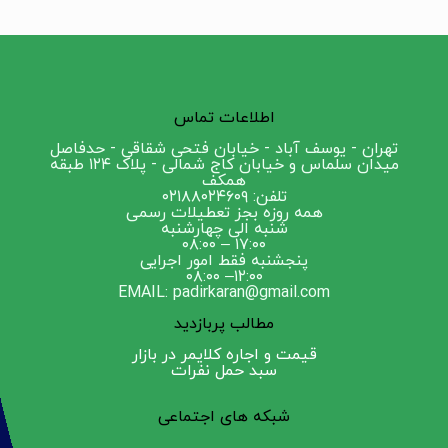
اطلاعات تماس
تهران - یوسف آباد - خیابان فتحی شقاقی - حدفاصل
میدان سلماس و خیابان کاج شمالی - پلاک ۱۲۴ طبقه
همکف
تلفن: ۰۲۱۸۸۰۲۴۶۰۹
همه روزه بجز تعطیلات رسمی
شنبه الی چهارشنبه
۱۷:۰۰ – ۰۸:۰۰
پنجشنبه فقط امور اجرایی
۱۲:۰۰– ۰۸:۰۰
EMAIL: padirkaran@gmail.com
مطالب پربازدید
قیمت و اجاره کلایمر در بازار
سبد حمل نفرات
شبکه های اجتماعی