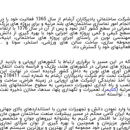
شرکت ساختمانی پاديرکاران آرشام از سال 1365 فعاليت خود را در
انجام امور نماسازی ساختمان‌های بلند مرتبه و برای پروژه های بزرگ
عمرانی در سطح کشور آغاز نمود و پس از آن در سال 1376 با ارتقاء
سطح کيفی و کمی پروژه های اجرايی خود با بهره گیری از دانش
مهندسی نوين در راستای اجرای پروژه های ساختمانی، ابنيه،
محوطه سازی، ساخت سالن های ورزشی، استخر، سونا و ...
فعاليتهای خود را گسترش داد.
که در اين مسير با برقراری ارتباط با کشورهای اروپايی و بازديد از
پروژه های عمرانی در کشورهای هلند، بلژيک و فرانسه باعث انتقال
فن آوری های نوين به داخل کشور گرديده است در نهایت اين
شرکت تحت نام شرکت پاديرکاران آرشام به شماره ثبت 218411 و
با اخذ نمايندگی ازشرکت های اروپایی در زمينه طراحی، ساخت و
نصب و راه اندازی تجهیزات دسترسی به سطوح ساختمانهای بلند
رتبه (
کلایمر
)، تعميرات و نگهداری پلها، سدها، مخازن ذخيره نفت
و ... توانسته است
با وارد نمودن دانش و تجهيزات مدرن با استانداردهای بالای جهانی
به ايران گامی محکم در مسير پيشرفت صنعت ساختمان ميهن مان
بردارد. ما افتخار می کنیم به پشتوانه نیروهای جوان و متخصص
کشور عزیزمان و همچنین با بهره گیری از توان شرکای تجاری
اروپایی و چینی خود مجموعه ای از بهترین و بروزترین سیستم های