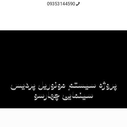
09353144590
پروژه سیستم مونوریل پردیس
سینمایی چهارسو