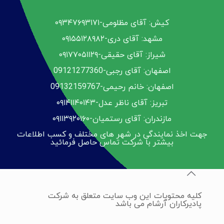
کیش: آقای مظلومی-۰۹۳۴۷۶۹۳۱۷۱
مشهد: آقای دری-۰۹۱۵۵۱۲۸۹۸۲
شیراز: آقای حقیقی-۰۹۱۷۷۰۵۱۱۲۹
اصفهان: آقای رجبی-09121277360
اصفهان: خانم رحیمی-09132159767
تبریز: آقای ناظر عدل-۰۹۱۴۱۱۴۰۱۴۳
مازندران: آقای رستمیان-۰۹۱۱۳۹۲۰۱۶۰
جهت اخذ نمایندگی در شهر های مختلف و کسب اطلاعات
بیشتر با شرکت تماس حاصل فرمائید
کلیه محتویات این وب سایت متعلق به شرکت
پادیرکاران آرشام می باشد