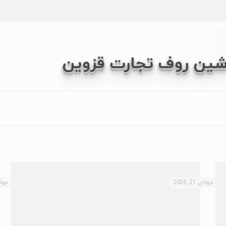
شین روف تجارت قزوین
جولای 21, 2026
جولای 1