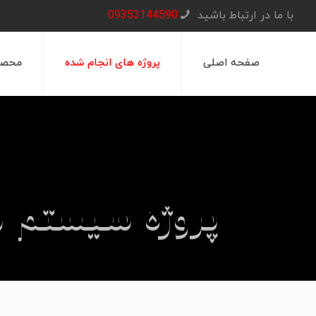
با ما در ارتباط باشید
09353144590
صفحه اصلی
پروژه های انجام شده
محصو
پروژه سیستم م
صفحه اصلی
پروژ