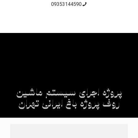
09353144590
پروژه اجرای سیستم ماشین
روف پروژه باغ ایرانی تهران