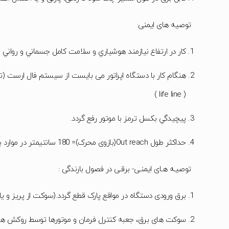
توصیه های ایمنی:
كار در ارتفاع نيازمند هوشياري و سلامت كامل جسماني و رواني م
هنگام كار با دستگاه اپراتور می بایست از سیستم فال ارست (ترمز دستی blocstopو كمربند ايمن
( life line )
پيچيدگي بكسل ترمز با موتور رفع گردد.
حداکثر طول Out reach(بازوی محرک)= 180 سانتیمتر در موارد بیش از 180 سانت تعداد وزنه تعادل مناسب موجود می باشد.
توصیـه هـای ایمنـی- برقـی در فصول بارندگی :
برق ورودی دستگاه در مواقع پارک قطع گردد.(سوکت از پریز و یا
سوکت های برق، جعبه کنترل فرمان و موتورها توسط روکش ها