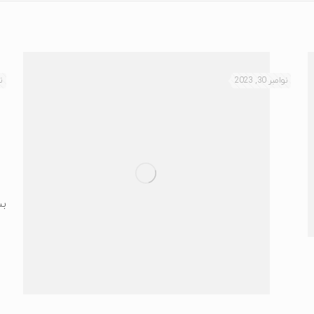
نوامبر 30, 2023
نو
بس