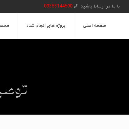
با ما در ارتباط باشید
09353144590
صفحه اصلی
پروژه های انجام شده
محصو
توصیه
صفحه اصلی