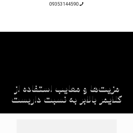
09353144590
مزیت‌ها و معایب استفاده از
کلایمر بالابر به نسبت داربست