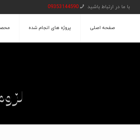
با ما در ارتباط باشید
09353144590
صفحه اصلی
پروژه های انجام شده
محصو
لزوم
صفحه اصل