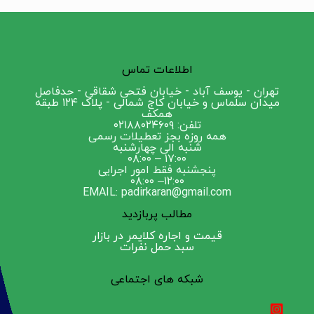
اطلاعات تماس
تهران - یوسف آباد - خیابان فتحی شقاقی - حدفاصل
میدان سلماس و خیابان کاج شمالی - پلاک ۱۲۴ طبقه
همکف
تلفن: ۰۲۱۸۸۰۲۴۶۰۹
همه روزه بجز تعطیلات رسمی
شنبه الی چهارشنبه
۱۷:۰۰ – ۰۸:۰۰
پنجشنبه فقط امور اجرایی
۱۲:۰۰– ۰۸:۰۰
EMAIL: padirkaran@gmail.com
مطالب پربازدید
قیمت و اجاره کلایمر در بازار
سبد حمل نفرات
شبکه های اجتماعی