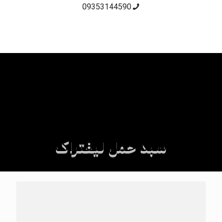
09353144590
سبد حمل لیفتراک