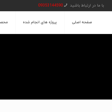
با ما در ارتباط باشید
09353144590
صفحه اصلی
پروژه های انجام شده
محصو
صفحه 